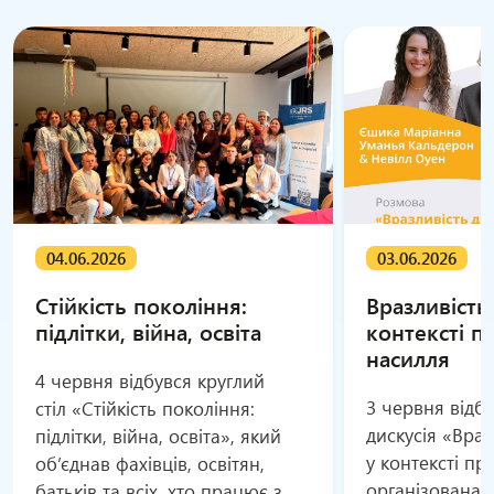
04.06.2026
03.06.2026
Стійкість покоління:
Вразливість
підлітки, війна, освіта
контексті п
насилля
4 червня відбувся круглий
3 червня відб
стіл «Стійкість покоління:
дискусія «Вра
підлітки, війна, освіта», який
у контексті пр
об’єднав фахівців, освітян,
організована 
батьків та всіх, хто працює з