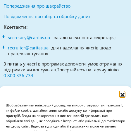
Попередження про шахрайство
Повідомлення про збір та обробку даних
Контакти:
secretary@caritas.ua
- загальна ел.пошта секретаря;
recruiter@caritas.ua
- для надсилання листів щодо
працевлаштування.
З питань у часті в програмах допомоги, умов отримання
підтримки чи консультації звертайтесь на гарячу лінію
0 800 336 734
Повідомити про можливі випадки зловживань,
порушень, дискримінації тощо можна за цими
каналами:
Щоб забезпечити найкращий досвід, ми використовуємо такі технології,
як файли cookie, для зберігання та/або доступу до інформації про
0800 336 734
(гаряча лінія працює Пн-Пт 09:30-
пристрій. Згода на використання цих технологій дозволить нам
16:00)
обробляти такі дані, як поведінка в Інтернеті або унікальні ідентифікатори
на цьому сайті. Відмова від згоди або її відкликання може негативно
feedback@caritas.ua