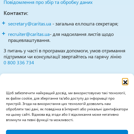
Повідомлення про збір та обробку даних
Контакти:
secretary@caritas.ua
- загальна ел.пошта секретаря;
recruiter@caritas.ua
- для надсилання листів щодо
працевлаштування.
З питань у часті в програмах допомоги, умов отримання
підтримки чи консультації звертайтесь на гарячу лінію
0 800 336 734
Повідомити про можливі випадки зловживань,
порушень, дискримінації тощо можна за цими
каналами:
Щоб забезпечити найкращий досвід, ми використовуємо такі технології,
як файли cookie, для зберігання та/або доступу до інформації про
0800 336 734
(гаряча лінія працює Пн-Пт 09:30-
пристрій. Згода на використання цих технологій дозволить нам
16:00)
обробляти такі дані, як поведінка в Інтернеті або унікальні ідентифікатори
на цьому сайті. Відмова від згоди або її відкликання може негативно
feedback@caritas.ua
вплинути на певні функції та можливості.
caritas.ua/sos/