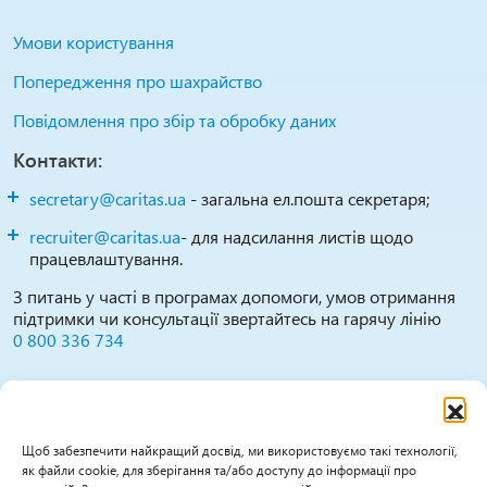
Умови користування
Попередження про шахрайство
Повідомлення про збір та обробку даних
Контакти:
secretary@caritas.ua
- загальна ел.пошта секретаря;
recruiter@caritas.ua
- для надсилання листів щодо
працевлаштування.
З питань у часті в програмах допомоги, умов отримання
підтримки чи консультації звертайтесь на гарячу лінію
0 800 336 734
Повідомити про можливі випадки зловживань,
порушень, дискримінації тощо можна за цими
каналами:
Щоб забезпечити найкращий досвід, ми використовуємо такі технології,
як файли cookie, для зберігання та/або доступу до інформації про
0800 336 734
(гаряча лінія працює Пн-Пт 09:30-