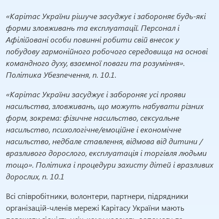
«Карітас України рішуче засуджує і забороняє будь-які
форми зловживань та експлуатації. Персонал і
Афілійовані особи повинні робити свій внесок у
побудову гармонійного робочого середовища на основі
командного духу, взаємної поваги та розуміння».
Політика Убезпечення, п. 10.1.
«Карітас України засуджує і забороняє усі прояви
насильства, зловживань, що можуть набувати різних
форм, зокрема: фізичне насильство, сексуальне
насильство, психологічне/емоційне і економічне
насильство, недбале ставлення, відмова від дитини /
вразливого дорослого, експлуатація і торгівля людьми
тощо». Політика і процедури захисту дітей і вразливих
дорослих, п. 10.1
Всі співробітники, волонтери, партнери, підрядники
організацій-членів мережі Карітасу України мають