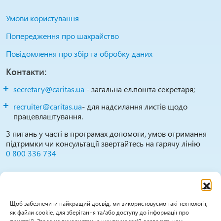
Умови користування
Попередження про шахрайство
Повідомлення про збір та обробку даних
Контакти:
secretary@caritas.ua
- загальна ел.пошта секретаря;
recruiter@caritas.ua
- для надсилання листів щодо
працевлаштування.
З питань у часті в програмах допомоги, умов отримання
підтримки чи консультації звертайтесь на гарячу лінію
0 800 336 734
Повідомити про можливі випадки зловживань,
порушень, дискримінації тощо можна за цими
каналами:
Щоб забезпечити найкращий досвід, ми використовуємо такі технології,
як файли cookie, для зберігання та/або доступу до інформації про
0800 336 734
(гаряча лінія працює Пн-Пт 09:30-