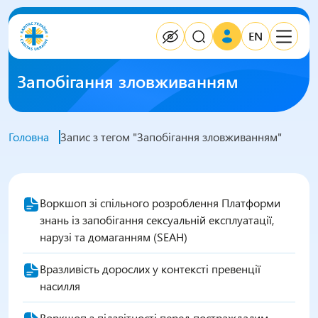
EN
Запобігання зловживанням
Головна
Запис з тегом "Запобігання зловживанням"
Воркшоп зі спільного розроблення Платформи
знань із запобігання сексуальній експлуатації,
нарузі та домаганням (SEAH)
Вразливість дорослих у контексті превенції
насилля
Воркшоп з підзвітності перед постраждалим