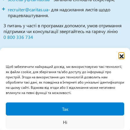
recruiter@caritas.ua
- для надсилання листів щодо
працевлаштування.
З питань у часті в програмах допомоги, умов отримання
підтримки чи консультації звертайтесь на гарячу лінію
0 800 336 734
Повідомити про можливі випадки зловживань,
порушень, дискримінації тощо можна за цими
каналами:
Щоб забезпечити найкращий досвід, ми використовуємо такі технології,
як файли cookie, для зберігання та/або доступу до інформації про
0800 336 734
(гаряча лінія працює Пн-Пт 09:30-
пристрій. Згода на використання цих технологій дозволить нам
16:00)
обробляти такі дані, як поведінка в Інтернеті або унікальні ідентифікатори
на цьому сайті. Відмова від згоди або її відкликання може негативно
feedback@caritas.ua
вплинути на певні функції та можливості.
caritas.ua/sos/
Так
Ні
Всі права захищені © Карітас України, 2026