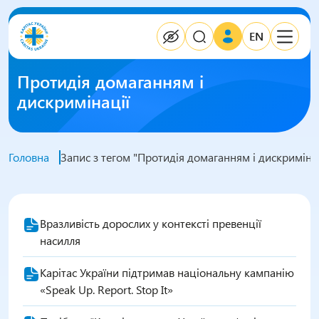
EN
Протидія домаганням і
дискримінації
Головна
Запис з тегом "Протидія домаганням і дискримінац
Вразливість дорослих у контексті превенції
насилля
Карітас України підтримав національну кампанію
«Speak Up. Report. Stop It»