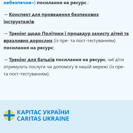
небезпечне»
)
посилання на ресурс
;
→
Конспект для проведення безпекових
інструктажів
;
→
Тренінг щодо Політики і процедур захисту дітей та
вразливих дорослих
(із пре- та пост-тестуванням)
посилання на ресурс
;
→
Тренінг для батьків
посилання на ресурс
, чиї діти
отримують послуги чи допомогу в нашій мережі (із пре-
та пост-тестуванням).