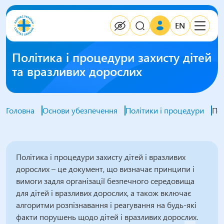
EN
Політика і процедури захисту дітей
та вразливих дорослих
Головна
Основи убезпечення
Політики і процедури
Пол
Політика і процедури захисту дітей і вразливих
дорослих – це документ, що визначає принципи і
вимоги задля організації безпечного середовища
для дітей і вразливих дорослих, а також включає
алгоритми розпізнавання і реагування на будь-які
факти порушень щодо дітей і вразливих дорослих.